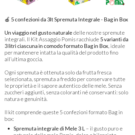
🍎 5 confezioni da 3lt Spremuta Integrale - Bag in Box
Un viaggio nel gusto naturale
delle nostre spremute
integrali. Il Kit Assaggio Pomis racchiude
5 varianti da
3 litri ciascuna in comodo formato Bag in Box
, ideale
per mantenere intatta la qualità del prodotto fino
all’ultima goccia.
Ogni spremuta è ottenuta solo da frutta fresca
selezionata, spremuta a freddo per conservare tutte
le proprietà e il sapore autentico delle mele. Senza
zuccheri aggiunti, senza coloranti né conservanti: solo
natura e genuinità.
Il kit comprende queste 5 confezioni formato Bag in
box:
Spremuta integrale di Mele 3 L
– il gusto puro e
naturale delle mele Pomis, dolce e bilanciato.