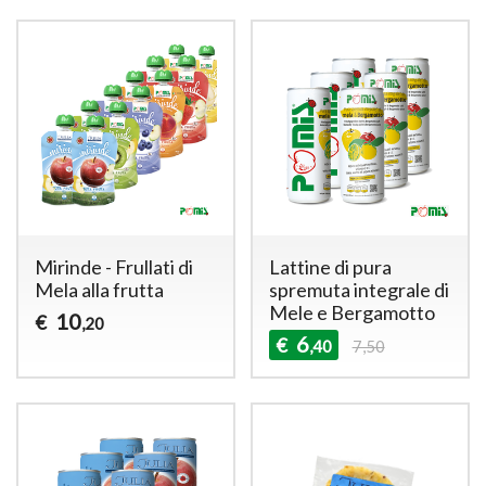
Mirinde - Frullati di
Lattine di pura
Mela alla frutta
spremuta integrale di
Mele e Bergamotto
10
€
,20
6
€
,40
7,50