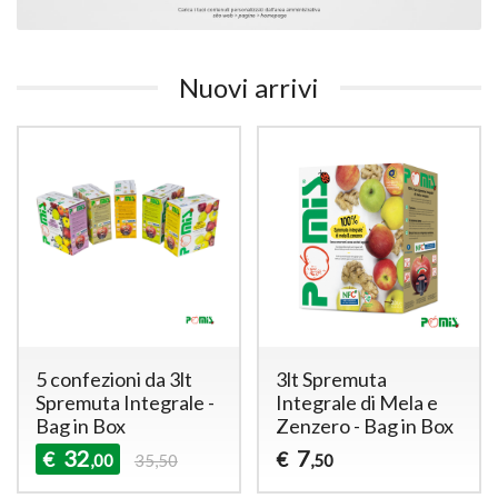
Nuovi arrivi
5 confezioni da 3lt
3lt Spremuta
Spremuta Integrale -
Integrale di Mela e
Bag in Box
Zenzero - Bag in Box
32
7
€
€
,00
35,50
,50