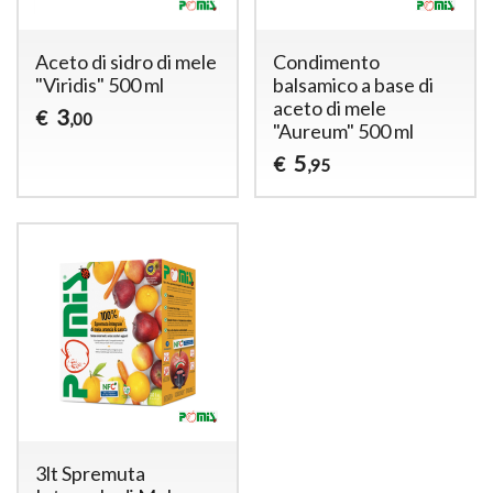
Aceto di sidro di mele
Condimento
"Viridis" 500 ml
balsamico a base di
aceto di mele
3
€
,00
"Aureum" 500 ml
5
€
,95
3lt Spremuta