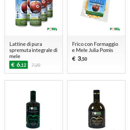
Lattine di pura
Frico con Formaggio
spremuta integrale di
e Mele Julia Pomis
mele
3
€
,50
6
€
,12
7,20