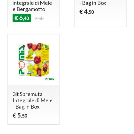
integrale di Mele
- Bag in Box
e Bergamotto
4
€
,50
6
€
,40
7,50
3lt Spremuta
Integrale di Mele
- Bag in Box
5
€
,50