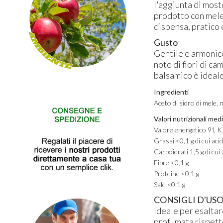
l'aggiunta di most
prodotto con mele
dispensa, pratico 
Gusto
Gentile e armonico
note di fiori di c
balsamico è ideal
Ingredienti
Aceto di sidro di mele, 
Valori nutrizionali med
Valore energetico 91 K
Grassi <0,1 g di cui acid
Carboidrati 1,5 g di cui
Fibre <0,1 g
Proteine <0,1 g
Sale <0,1 g
CONSIGLI D'USO - 
Ideale per esaltar
profumata rispetto