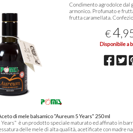
Condimento agrodolce dal g
armonico. Profumato e frutta
frutta caramellata. Confezi
Le nostre scelte hanno
Ove
4
sempre un occhio di riguardo
rico
,9
€
al territorio
05-
05-08-2022
Tond
Risparmiamo il 70% di acqua
mor
Disponibile a 
rispetto a un comune sistema
croc
Leggi tutto
di irrigazione a pioggia.
ovet
 Aceto di mele balsamico "Aureum 5 Years" 250 ml
Years" è un prodotto speciale maturato ed affinato in barr
ssatura delle mele di alta qualità, acetificate con madre na