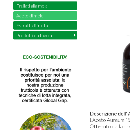
Frullati alla mela
Aceto di mele
Estratti di frutta
Prodotti da tavola
Descrizione dell'
L'Aceto Aureum "5 
Ottenuto dalla pre