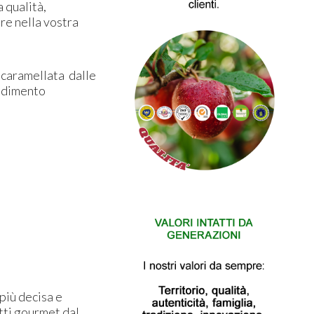
 qualità,
re nella vostra
a caramellata dalle
ondimento
più decisa e
atti gourmet dal