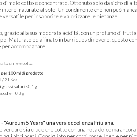
o di mele cotto e concentrato. Ottenuto solo da sidro di alta
 intere maturate al sole. Un condimento che non può manca
e versatile per insaporire e valorizzare le pietanze.
, grazie alla sua moderata acidità, con un profumo di frutt
ampo. Maturato ed affinato in barriques di rovere, questo c
e per accompagnare.​
malto di mele cotto.
i per 100 ml di prodotto
J / 21 Kcal
i grassi saturi <0,1 g
 zuccheri 0,3 g
"Aureum 5 Years" una vera eccellenza Friulana.
e verdure sia crude che cotte con una nota dolce ma ancora 
 agli altri aceti. Consigliato per carni rosse. Ideale per pi