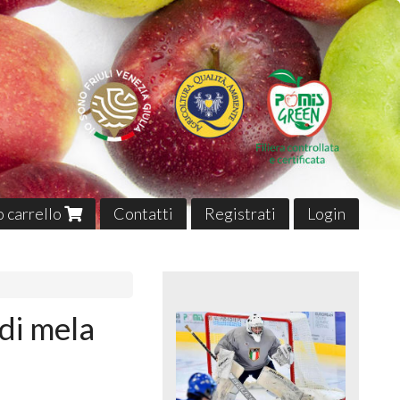
uo carrello
Contatti
Registrati
Login
di mela