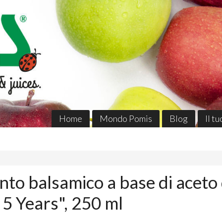
Home
Mondo Pomis
Blog
Il t
to balsamico a base di aceto 
5 Years", 250 ml