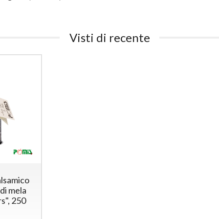
Visti di recente
lsamico
 di mela
s", 250