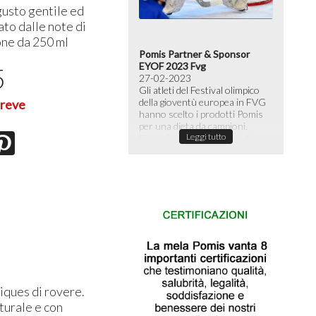
usto gentile ed
to dalle note di
one da 250 ml
tti Pasquali di mele
Pomis Partner & Sponsor
Le n
perti di cioccolata
EYOF 2023 Fvg
semp
5
04-2023
27-02-2023
al te
i e colorati, con un
Gli atleti del Festival olimpico
05-0
bido cuore di mela e
della gioventù europea in FVG
Rispa
breve
canti all'esterno: sono gli
hanno scelto i prodotti Pomis
risp
Leggi tutto
ti di Pasqua più innovativi.
per una dieta da campioni.
di ir
Leggi tutto
Siamo fieri che EYOF Friuli...
iques di rovere.
turale e con