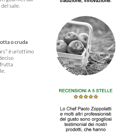
 del sale.
otta o cruda​
rs" è un'ottimo
deciso
frutta
le.