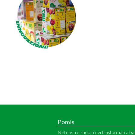
Pomis
Nel nostro shop trovi trasformati a bas