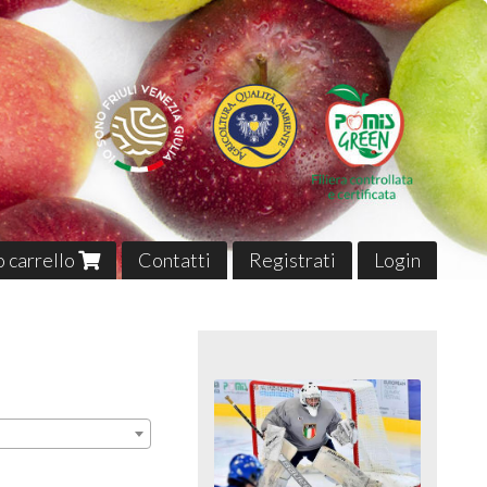
uo carrello
Contatti
Registrati
Login