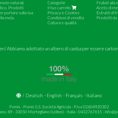
emute naturali,
Categorie
Frullati alla
tico. Prodotti
Il tuo carrello
Aceto di me
r portare sulla tua
Privacy e Cookies
Estratti di f
lla mela.
Condizioni di vendita
Prodotti da 
Cultura e qualità
n! Abbiamo adottato un albero di caoba per essere carbo
/
Deutsch
-
English
-
Français
-
Italiano
Pomis - Pomis S.S. Società Agricola - P.Iva 02604920302
no, 89 - 33050 Mortegliano (Udine) - Italia - 0432767615 -
info@p