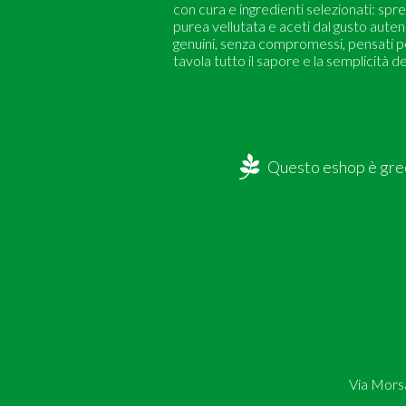
con cura e ingredienti selezionati: spr
purea vellutata e aceti dal gusto auten
genuini, senza compromessi, pensati pe
tavola tutto il sapore e la semplicità de
Questo eshop è gree
Via Morsa