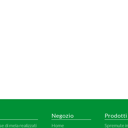
Negozio
Prodotti
e di mela realizzati
Home
Spremute in