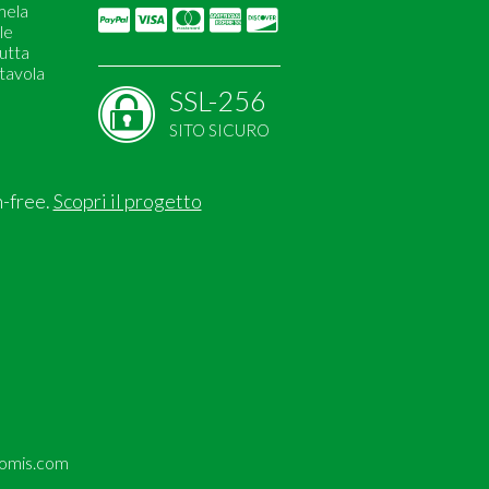
 mela
le
rutta
tavola
SSL-256
SITO SICURO
n-free.
Scopri il progetto
omis.com