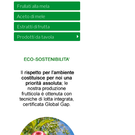
Frullati alla mela
Aceto di mele
Estratti di frutta
Prodotti da tavola