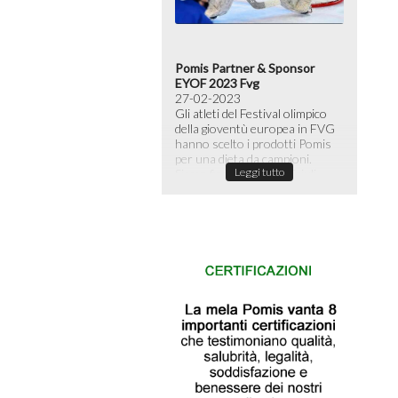
tti Pasquali di mele
Pomis Partner & Sponsor
Le n
perti di cioccolata
EYOF 2023 Fvg
semp
04-2023
27-02-2023
al te
i e colorati, con un
Gli atleti del Festival olimpico
05-0
bido cuore di mela e
della gioventù europea in FVG
Rispa
canti all'esterno: sono gli
hanno scelto i prodotti Pomis
risp
Leggi tutto
ti di Pasqua più innovativi.
per una dieta da campioni.
di ir
Leggi tutto
Siamo fieri che EYOF Friuli...